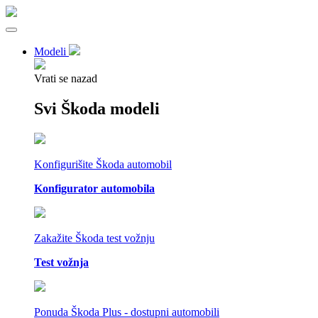
Modeli
Vrati se nazad
Svi Škoda modeli
Konfigurišite Škoda automobil
Konfigurator automobila
Zakažite Škoda test vožnju
Test vožnja
Ponuda Škoda Plus - dostupni automobili