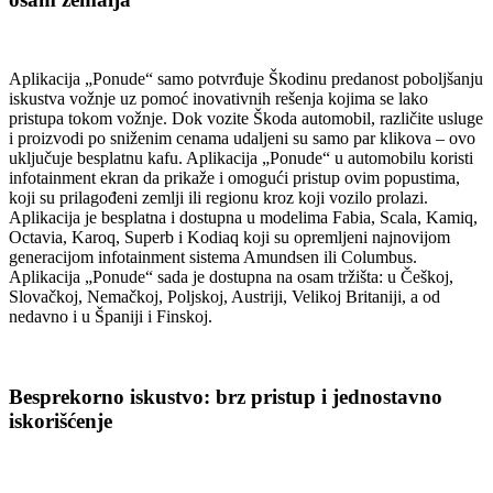
Aplikacija „Ponude“ samo potvrđuje Škodinu predanost poboljšanju
iskustva vožnje uz pomoć inovativnih rešenja kojima se lako
pristupa tokom vožnje. Dok vozite Škoda automobil, različite usluge
i proizvodi po sniženim cenama udaljeni su samo par klikova – ovo
uključuje besplatnu kafu. Aplikacija „Ponude“ u automobilu koristi
infotainment ekran da prikaže i omogući pristup ovim popustima,
koji su prilagođeni zemlji ili regionu kroz koji vozilo prolazi.
Aplikacija je besplatna i dostupna u modelima Fabia, Scala, Kamiq,
Octavia, Karoq, Superb i Kodiaq koji su opremljeni najnovijom
generacijom infotainment sistema Amundsen ili Columbus.
Aplikacija „Ponude“ sada je dostupna na osam tržišta: u Češkoj,
Slovačkoj, Nemačkoj, Poljskoj, Austriji, Velikoj Britaniji, a od
nedavno i u Španiji i Finskoj.
Besprekorno iskustvo: brz pristup i jednostavno
iskorišćenje