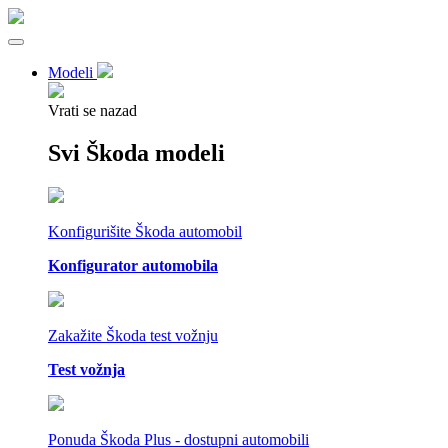
Modeli
Vrati se nazad
Svi Škoda modeli
Konfigurišite Škoda automobil
Konfigurator automobila
Zakažite Škoda test vožnju
Test vožnja
Ponuda Škoda Plus - dostupni automobili