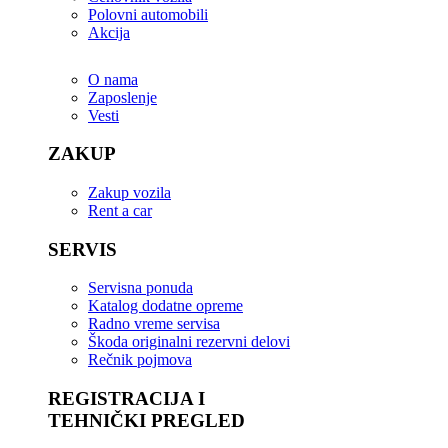
Polovni automobili
Akcija
O nama
Zaposlenje
Vesti
ZAKUP
Zakup vozila
Rent a car
SERVIS
Servisna ponuda
Katalog dodatne opreme
Radno vreme servisa
Škoda originalni rezervni delovi
Rečnik pojmova
REGISTRACIJA I
TEHNIČKI PREGLED