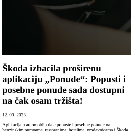
Škoda izbacila proširenu
aplikaciju „Ponude“: Popusti i
posebne ponude sada dostupni
na čak osam tržišta!
12. 09. 2023.
Aplikacija u automobilu daje popuste i posebne ponude na
benzinskim pumpama, restoranima, hotelima, prodavnicama i Škoda