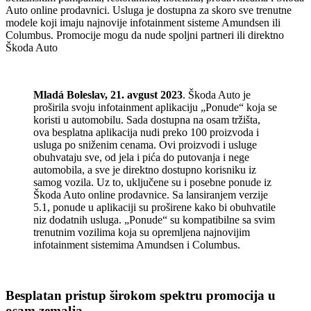
Auto online prodavnici. Usluga je dostupna za skoro sve trenutne
modele koji imaju najnovije infotainment sisteme Amundsen ili
Columbus. Promocije mogu da nude spoljni partneri ili direktno
Škoda Auto
Mladá Boleslav, 21. avgust 2023
. Škoda Auto je
proširila svoju infotainment aplikaciju „Ponude“ koja se
koristi u automobilu. Sada dostupna na osam tržišta,
ova besplatna aplikacija nudi preko 100 proizvoda i
usluga po sniženim cenama. Ovi proizvodi i usluge
obuhvataju sve, od jela i pića do putovanja i nege
automobila, a sve je direktno dostupno korisniku iz
samog vozila. Uz to, uključene su i posebne ponude iz
Škoda Auto online prodavnice. Sa lansiranjem verzije
5.1, ponude u aplikaciji su proširene kako bi obuhvatile
niz dodatnih usluga. „Ponude“ su kompatibilne sa svim
trenutnim vozilima koja su opremljena najnovijim
infotainment sistemima Amundsen i Columbus.
Besplatan pristup širokom spektru promocija u
osam zemalja