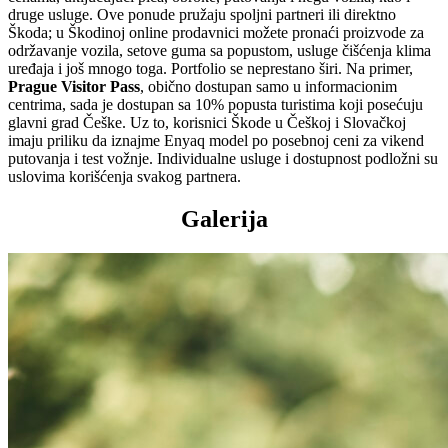
druge usluge. Ove ponude pružaju spoljni partneri ili direktno
Škoda; u Škodinoj online prodavnici možete pronaći proizvode za
održavanje vozila, setove guma sa popustom, usluge čišćenja klima
uređaja i još mnogo toga. Portfolio se neprestano širi. Na primer,
Prague Visitor Pass
, obično dostupan samo u informacionim
centrima, sada je dostupan sa 10% popusta turistima koji posećuju
glavni grad Češke. Uz to, korisnici Škode u Češkoj i Slovačkoj
imaju priliku da iznajme Enyaq model po posebnoj ceni za vikend
putovanja i test vožnje. Individualne usluge i dostupnost podložni su
uslovima korišćenja svakog partnera.
Galerija