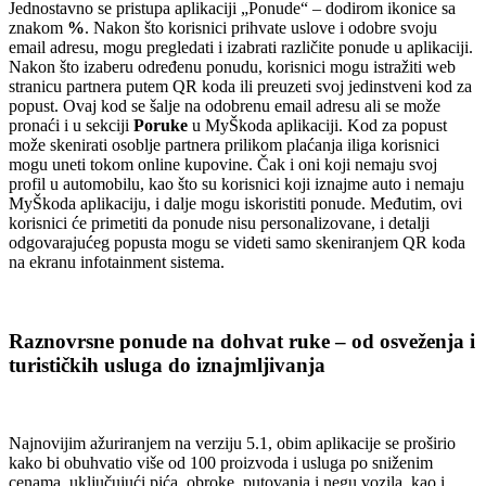
Jednostavno se pristupa aplikaciji „Ponude“ – dodirom ikonice sa
znakom
%
. Nakon što korisnici prihvate uslove i odobre svoju
email adresu, mogu pregledati i izabrati različite ponude u aplikaciji.
Nakon što izaberu određenu ponudu, korisnici mogu istražiti web
stranicu partnera putem QR koda ili preuzeti svoj jedinstveni kod za
popust. Ovaj kod se šalje na odobrenu email adresu ali se može
pronaći i u sekciji
Poruke
u MyŠkoda aplikaciji. Kod za popust
može skenirati osoblje partnera prilikom plaćanja iliga korisnici
mogu uneti tokom online kupovine. Čak i oni koji nemaju svoj
profil u automobilu, kao što su korisnici koji iznajme auto i nemaju
MyŠkoda aplikaciju, i dalje mogu iskoristiti ponude. Međutim, ovi
korisnici će primetiti da ponude nisu personalizovane, i detalji
odgovarajućeg popusta mogu se videti samo skeniranjem QR koda
na ekranu infotainment sistema.
Raznovrsne ponude na dohvat ruke – od osveženja i
turističkih usluga do iznajmljivanja
Najnovijim ažuriranjem na verziju 5.1, obim aplikacije se proširio
kako bi obuhvatio više od 100 proizvoda i usluga po sniženim
cenama, uključujući pića, obroke, putovanja i negu vozila, kao i