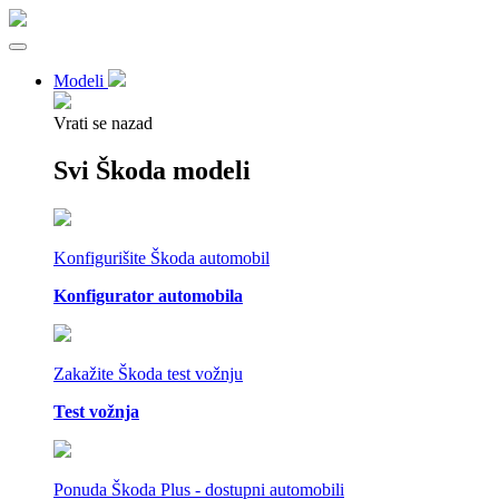
Modeli
Vrati se nazad
Svi Škoda modeli
Konfigurišite Škoda automobil
Konfigurator automobila
Zakažite Škoda test vožnju
Test vožnja
Ponuda Škoda Plus - dostupni automobili