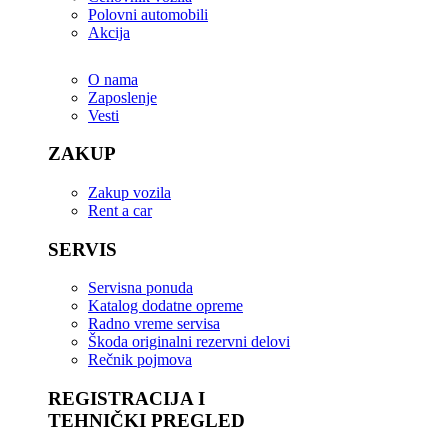
Polovni automobili
Akcija
O nama
Zaposlenje
Vesti
ZAKUP
Zakup vozila
Rent a car
SERVIS
Servisna ponuda
Katalog dodatne opreme
Radno vreme servisa
Škoda originalni rezervni delovi
Rečnik pojmova
REGISTRACIJA I
TEHNIČKI PREGLED